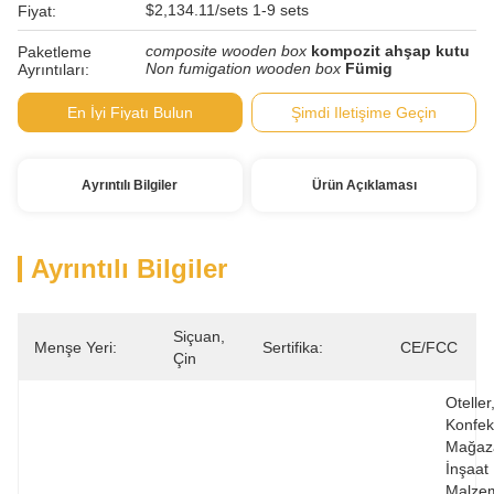
$2,134.11/sets 1-9 sets
Fiyat:
composite wooden box
kompozit ahşap kutu
Paketleme
Non fumigation wooden box
Fümig
Ayrıntıları:
En İyi Fiyatı Bulun
Şimdi Iletişime Geçin
Ayrıntılı Bilgiler
Ürün Açıklaması
Ayrıntılı Bilgiler
Siçuan, 
Menşe Yeri:
Sertifika:
CE/FCC
Çin
Oteller,
Konfek
Mağazal
İnşaat 
Malzem