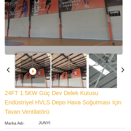
24FT 1.5KW Güç Dev Delek Kutusu
Endüstriyel HVLS Depo Hava Soğutması Için
Tavan Ventilatörü
JUNYI
Marka Adı: