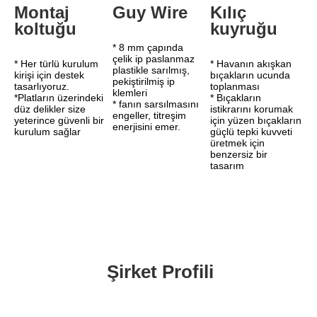
Montaj 
Guy Wire
Kılıç 
koltuğu
kuyruğu
* 8 mm çapında 
çelik ip paslanmaz 
* Her türlü kurulum 
* Havanın akışkan 
plastikle sarılmış, 
kirişi için destek 
bıçakların ucunda 
pekiştirilmiş ip 
tasarlıyoruz.
toplanması
klemleri
*Platların üzerindeki 
* Bıçakların 
* fanın sarsılmasını 
düz delikler size 
istikrarını korumak 
engeller, titreşim 
yeterince güvenli bir 
için yüzen bıçakların 
enerjisini emer.
kurulum sağlar
güçlü tepki kuvveti 
üretmek için 
benzersiz bir 
tasarım
Şirket Profili