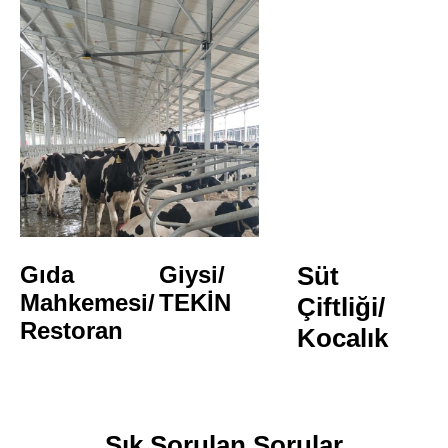
Gıda 
Giysi/
Süt 
Mahkemesi/
TEKİN
Çiftliği/
Restoran
Kocalık
Sık Sorulan Sorular