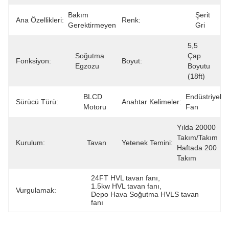
Bakım 
Şerit 
Ana Özellikleri:
Renk:
Gerektirmeyen
Gri
5,5 
Soğutma 
Çap 
Fonksiyon:
Boyut:
Egzozu
Boyutu 
(18ft)
BLCD 
Endüstriyel 
Sürücü Türü:
Anahtar Kelimeler:
Motoru
Fan
Yılda 20000 
Takım/Takım 
Kurulum:
Tavan
Yetenek Temini:
Haftada 200 
Takım
24FT HVL tavan fanı
, 
1.5kw HVL tavan fanı
, 
Vurgulamak:
Depo Hava Soğutma HVLS tavan 
fanı