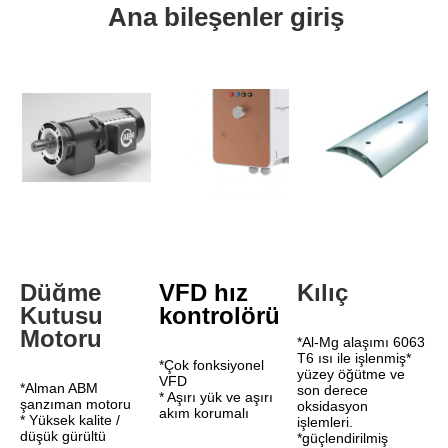
Ana bileşenler giriş
Düğme 
VFD hız 
Kılıç
Kutusu 
kontrolörü
Motoru
*Al-Mg alaşımı 6063 
T6 ısı ile işlenmiş* 
*Çok fonksiyonel 
yüzey öğütme ve 
VFD
*Alman ABM 
son derece 
* Aşırı yük ve aşırı 
şanzıman motoru
oksidasyon 
akım korumalı
* Yüksek kalite / 
işlemleri.
düşük gürültü
*güçlendirilmiş 