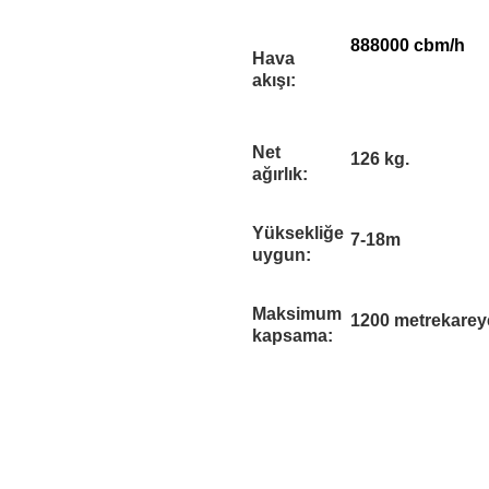
888000 cbm/h
Hava
akışı:
Net
126 kg.
ağırlık:
Yüksekliğe
7-18m
uygun:
Maksimum
1200 metrekarey
kapsama: