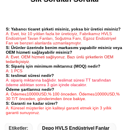
S: Yabancı ticaret şirketi misiniz, yoksa bir üretici misiniz?
A: Evet, biz 10 yıldan fazla bir üreticiyiz, Fabrikamız HVLS 
Endüstriyel Tavan Fanları, Soğutma Fanı, Egzoz Endüstriyel 
Fan ve benzeri alanlarda uzmanlaşmıştır.
S: Ürünler üzerinde benim markasımı yapabilir misiniz veya 
OEM hizmeti sağlayabilir misiniz?
A: Evet. OEM hizmeti sağlıyoruz. Bazı ünlü şirketlerin OEM 
tedarikçisiyiz.
S: Sipariş için minimum miktarınız (MOQ) nedir?
A: 1 PCS
S: teslimat süresi nedir?
A: sipariş miktarına bağlıdır. teslimat süresi TT tarafından 
ödeme aldıktan sonra 3 gün içinde olacaktır.
Ödeme şartlarınız nedir?
A: Ödeme≤10000USD,% 100 önceden. Ödeme≥10000USD,% 
30 T/T önceden, gönderimden önce bakiye.
S: Garanti ne kadar sürer?
A: Küresel müşteriler için kaliteyi garanti etmek için 3 yıllık 
garanti sunuyoruz.
Etiketler:
Depo HVLS Endüstriyel Fanlar