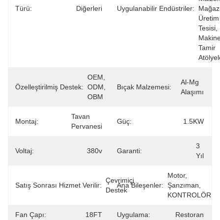
Türü:
Diğerleri
Uygulanabilir Endüstriler:
Mağazal
Üretim 
Tesisi, 
Makine
Tamir 
Atölyel
OEM, 
Al-Mg 
Özelleştirilmiş Destek:
ODM, 
Bıçak Malzemesi:
Alaşımı
OBM
Tavan 
Montaj:
Güç:
1.5KW
Pervanesi
3 
Voltaj:
380v
Garanti:
Yıl
Motor, 
Çevrimiçi 
Satış Sonrası Hizmet Verilir:
Ana Bileşenler:
Şanzıman, 
Destek
KONTROLÖR
Fan Çapı:
18FT
Uygulama:
Restoran