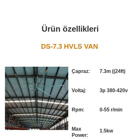
Ürün özellikleri
DS-7.3 HVLS VAN
Çapraz:
7.3m ((24ft)
Voltaj:
3p 380-420v
Rpm:
0-55 r/min
Max
1.5kw
Power: