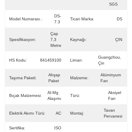
SGS
DS-
Model Numarası.:
Ticari Marka:
DS
7.3
Çap 
Spesifikasyon:
7,3 
Kaynağı:
ÇIN
Metre
Guangzhou, 
HS Kodu:
841459100
Liman:
Çin
Ahşap 
Alüminyum 
Taşıma Paketi:
Malzeme:
Paket
Fan
Al-Mg 
Aksiyel 
Bıçak Malzemesi:
Türü:
Alaşımı
Fan
Tavan 
Elektrik Akımı Türü:
AC
Montaj:
Pervanesi
Sertifika:
ISO