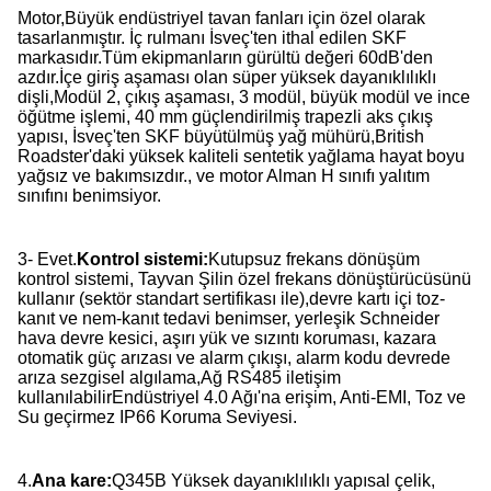
Motor
,
Büyük endüstriyel tavan fanları için özel olarak
tasarlanmıştır. İç rulmanı İsveç'ten ithal edilen SKF
markasıdır.Tüm ekipmanların gürültü değeri 60dB'den
azdır.İçe giriş aşaması olan süper yüksek dayanıklılıklı
dişli,Modül 2, çıkış aşaması, 3 modül, büyük modül ve ince
öğütme işlemi, 40 mm güçlendirilmiş trapezli aks çıkış
yapısı, İsveç'ten SKF büyütülmüş yağ mühürü,British
Roadster'daki yüksek kaliteli sentetik yağlama hayat boyu
yağsız ve bakımsızdır., ve motor Alman H sınıfı yalıtım
sınıfını benimsiyor.
3- Evet.
Kontrol sistemi:
Kutupsuz frekans dönüşüm
kontrol sistemi, Tayvan Şilin özel frekans dönüştürücüsünü
kullanır (sektör standart sertifikası ile),devre kartı içi toz-
kanıt ve nem-kanıt tedavi benimser, yerleşik Schneider
hava devre kesici, aşırı yük ve sızıntı koruması, kazara
otomatik güç arızası ve alarm çıkışı, alarm kodu devrede
arıza sezgisel algılama,Ağ RS485 iletişim
kullanılabilirEndüstriyel 4.0 Ağı'na erişim, Anti-EMI, Toz ve
Su geçirmez IP66 Koruma Seviyesi.
4.
Ana kare:
Q345B Yüksek dayanıklılıklı yapısal çelik,