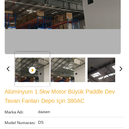
Alüminyum 1.5kw Motor Büyük Paddle Dev
Tavan Fanları Depo Için 380AC
daisen
Marka Adı:
DS
Model Numarası: