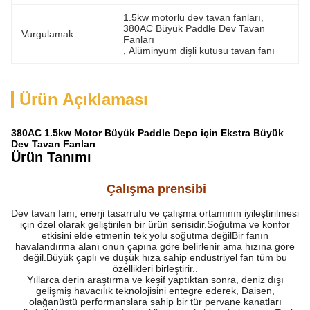
1.5kw motorlu dev tavan fanları
, 
380AC Büyük Paddle Dev Tavan 
Vurgulamak:
Fanları
, 
Alüminyum dişli kutusu tavan fanı
Ürün Açıklaması
380AC 1.5kw Motor Büyük Paddle Depo için Ekstra Büyük
Dev Tavan Fanları
Ürün Tanımı
Çalışma prensibi
Dev tavan fanı, enerji tasarrufu ve çalışma ortamının iyileştirilmesi
için özel olarak geliştirilen bir ürün serisidir.Soğutma ve konfor
etkisini elde etmenin tek yolu soğutma değilBir fanın
havalandırma alanı onun çapına göre belirlenir ama hızına göre
değil.Büyük çaplı ve düşük hıza sahip endüstriyel fan tüm bu
özellikleri birleştirir..
Yıllarca derin araştırma ve keşif yaptıktan sonra, deniz dışı
gelişmiş havacılık teknolojisini entegre ederek, Daisen,
olağanüstü performanslara sahip bir tür pervane kanatları