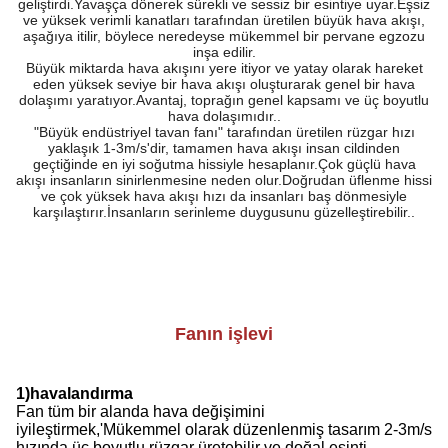
geliştirdi.Yavaşça dönerek sürekli ve sessiz bir esintiye uyar.Eşsiz
ve yüksek verimli kanatları tarafından üretilen büyük hava akışı,
aşağıya itilir, böylece neredeyse mükemmel bir pervane egzozu
inşa edilir.
Büyük miktarda hava akışını yere itiyor ve yatay olarak hareket
eden yüksek seviye bir hava akışı oluşturarak genel bir hava
dolaşımı yaratıyor.Avantaj, toprağın genel kapsamı ve üç boyutlu
hava dolaşımıdır..
"Büyük endüstriyel tavan fanı" tarafından üretilen rüzgar hızı
yaklaşık 1-3m/s'dir, tamamen hava akışı insan cildinden
geçtiğinde en iyi soğutma hissiyle hesaplanır.Çok güçlü hava
akışı insanların sinirlenmesine neden olur.Doğrudan üflenme hissi
ve çok yüksek hava akışı hızı da insanları baş dönmesiyle
karşılaştırır.İnsanların serinleme duygusunu güzelleştirebilir..
Fanın işlevi
1
)
havalandırma
Fan tüm bir alanda hava değişimini
iyileştirmek,
'
Mükemmel olarak düzenlenmiş tasarım 2-3m/s
hızında üç boyutlu rüzgar üretebilir ve doğal esinti