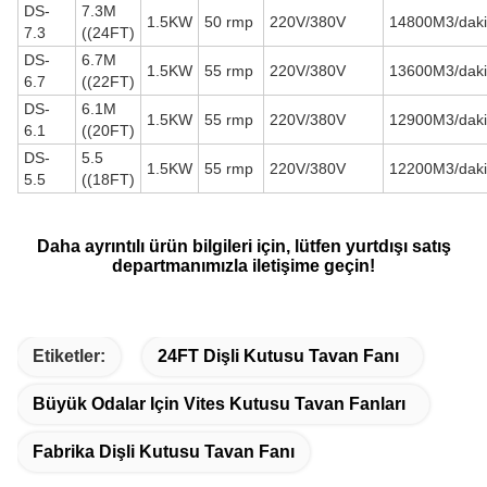
DS-
7.3M
1.5KW
50 rmp
220V/380V
14800M3/daki
7.3
((24FT)
DS-
6.7M
1.5KW
55 rmp
220V/380V
13600M3/daki
6.7
((22FT)
DS-
6.1M
1.5KW
55 rmp
220V/380V
12900M3/daki
6.1
((20FT)
DS-
5.5
1.5KW
55 rmp
220V/380V
12200M3/daki
5.5
((18FT)
Daha ayrıntılı ürün bilgileri için, lütfen yurtdışı satış
departmanımızla iletişime geçin!
Etiketler:
24FT Dişli Kutusu Tavan Fanı
Büyük Odalar Için Vites Kutusu Tavan Fanları
Fabrika Dişli Kutusu Tavan Fanı