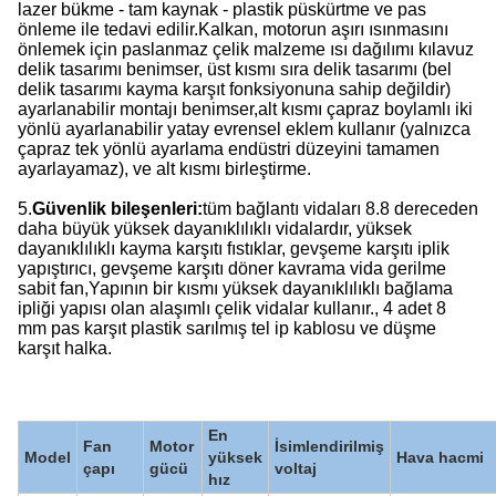
lazer bükme - tam kaynak - plastik püskürtme ve pas
önleme ile tedavi edilir.Kalkan, motorun aşırı ısınmasını
önlemek için paslanmaz çelik malzeme ısı dağılımı kılavuz
delik tasarımı benimser, üst kısmı sıra delik tasarımı (bel
delik tasarımı kayma karşıt fonksiyonuna sahip değildir)
ayarlanabilir montajı benimser,alt kısmı çapraz boylamlı iki
yönlü ayarlanabilir yatay evrensel eklem kullanır (yalnızca
çapraz tek yönlü ayarlama endüstri düzeyini tamamen
ayarlayamaz), ve alt kısmı birleştirme.
5.
Güvenlik bileşenleri:
tüm bağlantı vidaları 8.8 dereceden
daha büyük yüksek dayanıklılıklı vidalardır, yüksek
dayanıklılıklı kayma karşıtı fıstıklar, gevşeme karşıtı iplik
yapıştırıcı, gevşeme karşıtı döner kavrama vida gerilme
sabit fan,Yapının bir kısmı yüksek dayanıklılıklı bağlama
ipliği yapısı olan alaşımlı çelik vidalar kullanır., 4 adet 8
mm pas karşıt plastik sarılmış tel ip kablosu ve düşme
karşıt halka.
En
Fan
Motor
İsimlendirilmiş
Model
yüksek
Hava hacmi
çapı
gücü
voltaj
hız