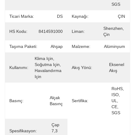
SGS
Ticari Marka:
DS
Kaynağı:
ÇIN
Shenzhen, 
HS Kodu:
8414591000
Liman:
Çin
Taşıma Paketi:
Ahşap
Malzeme:
Alüminyum
Klima Için, 
Soğutma Için, 
Eksenel 
Kullanımı:
Akış Yönü:
Havalandırma 
Akış
Için
RoHS, 
ISO, 
Alçak 
Basınç:
Sertifika:
UL, 
Basınç
CE, 
SGS
Çap 
Spesifikasyon:
7,3 