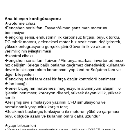
Ana bileşen konfigürasyonu
★Götürme cihazı
•Fengshen serisi fanı Tayvan/Alman şanzıman motorunu
benimsiyor
•Fengxing serisi, endüstrinin ilk karbonsuz fırçası, büyük torklu,
DC tahrik motoru, geleneksel motor hız azaltıcısını değiştirerek,
yüksek entegrasyonu gerçekleştirir.Güvenilirlik ve aktarım
verimliliğinin iyileştirilmesi
★kontrol cihazı
•Fengshen serisi fan, Taiwan / Almanya markası inverter adımsız
hız değişimi (eleğe bağlı patlama geçirmez denetleyici) kullanarak
devre kesici aşırı akım korumasını yapılandırır.Soğutma fanı ve
diğer bileşenleri
•Fengxing serisi fanı özel bir fırça özgür kontrolörü benimser
★fan bıçağı
•Fener bıçağının malzemesi magnezyum alüminyum alaşım T6
işlemini benimser, korozyon direnci, yüksek dayanıklılık, yüksek
sertlik
•Gelişmiş sıvı simülasyon yazılımı CFD simülasyonu ve
aerodinamik yorgunluk karşıtı test;
•Gecikmeli başlangıç fonksiyonu ile motorun yükü ve çarpması
büyük ölçüde azalır ve kullanım ömrü daha uzundur
★yapı bileşenleri
• Yapısal parçalar, sertleştirici yapıyı bükerek Q235B lazer ile