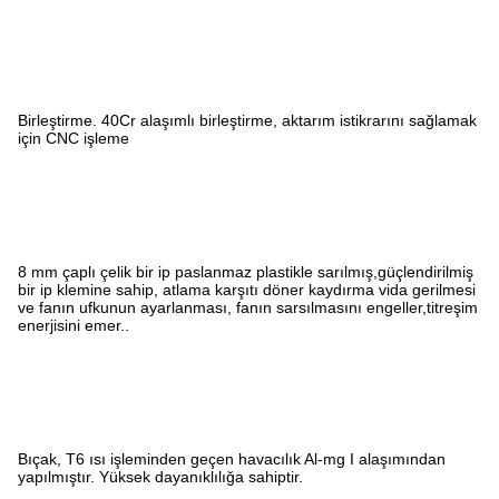
Birleştirme. 40Cr alaşımlı birleştirme, aktarım istikrarını sağlamak
için CNC işleme
8 mm çaplı çelik bir ip paslanmaz plastikle sarılmış,güçlendirilmiş
bir ip klemine sahip, atlama karşıtı döner kaydırma vida gerilmesi
ve fanın ufkunun ayarlanması, fanın sarsılmasını engeller,titreşim
enerjisini emer..
Bıçak, T6 ısı işleminden geçen havacılık Al-mg I alaşımından
yapılmıştır. Yüksek dayanıklılığa sahiptir.