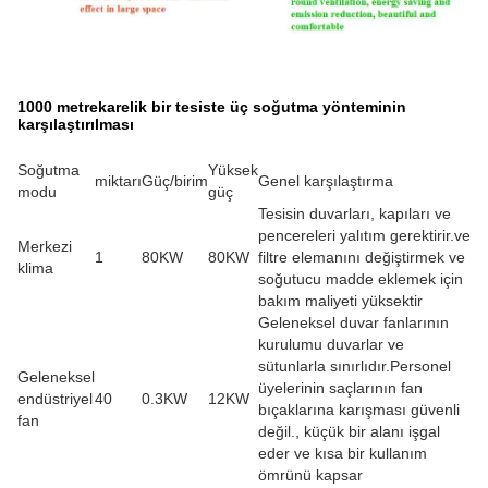
1000 metrekarelik bir tesiste üç soğutma yönteminin
karşılaştırılması
Soğutma
Yüksek
miktarı
Güç/birim
Genel karşılaştırma
modu
güç
Tesisin duvarları, kapıları ve
pencereleri yalıtım gerektirir.ve
Merkezi
1
80KW
80KW
filtre elemanını değiştirmek ve
klima
soğutucu madde eklemek için
bakım maliyeti yüksektir
Geleneksel duvar fanlarının
kurulumu duvarlar ve
sütunlarla sınırlıdır.Personel
Geleneksel
üyelerinin saçlarının fan
endüstriyel
40
0.3KW
12KW
bıçaklarına karışması güvenli
fan
değil., küçük bir alanı işgal
eder ve kısa bir kullanım
ömrünü kapsar