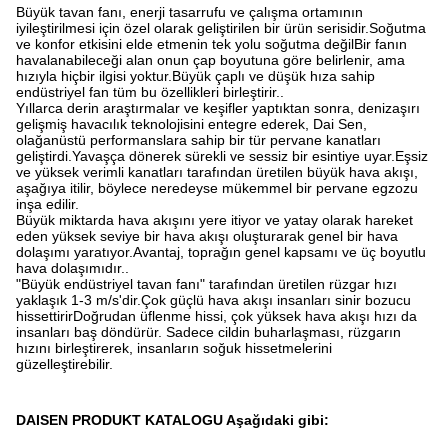
Büyük tavan fanı, enerji tasarrufu ve çalışma ortamının
iyileştirilmesi için özel olarak geliştirilen bir ürün serisidir.Soğutma
ve konfor etkisini elde etmenin tek yolu soğutma değilBir fanın
havalanabileceği alan onun çap boyutuna göre belirlenir, ama
hızıyla hiçbir ilgisi yoktur.Büyük çaplı ve düşük hıza sahip
endüstriyel fan tüm bu özellikleri birleştirir..
Yıllarca derin araştırmalar ve keşifler yaptıktan sonra, denizaşırı
gelişmiş havacılık teknolojisini entegre ederek, Dai Sen,
olağanüstü performanslara sahip bir tür pervane kanatları
geliştirdi.Yavaşça dönerek sürekli ve sessiz bir esintiye uyar.Eşsiz
ve yüksek verimli kanatları tarafından üretilen büyük hava akışı,
aşağıya itilir, böylece neredeyse mükemmel bir pervane egzozu
inşa edilir.
Büyük miktarda hava akışını yere itiyor ve yatay olarak hareket
eden yüksek seviye bir hava akışı oluşturarak genel bir hava
dolaşımı yaratıyor.Avantaj, toprağın genel kapsamı ve üç boyutlu
hava dolaşımıdır..
"Büyük endüstriyel tavan fanı" tarafından üretilen rüzgar hızı
yaklaşık 1-3 m/s'dir.Çok güçlü hava akışı insanları sinir bozucu
hissettirirDoğrudan üflenme hissi, çok yüksek hava akışı hızı da
insanları baş döndürür. Sadece cildin buharlaşması, rüzgarın
hızını birleştirerek, insanların soğuk hissetmelerini
güzelleştirebilir.
DAISEN PRODUKT KATALOGU Aşağıdaki gibi: