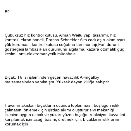
E9
Çubuksuz hız kontrol kutusu, Alman Weitu yapı tasarımı, hız
kontrolü ekran paneli, Fransa Schneider Airs cadı aşırı akım aşırı
yük koruması, kontrol kutusu soğutma fan montajı,Fan durum
göstergesi lambasıFan durumunu algılama, kazara otomatik güç
kesimi, anti-elektromanyetik müdahale
Bıçak, T6 ısı işleminden geçen havacılık Al-mgalloy
malzemesinden yapılmıştır. Yüksek dayanıklılığa sahiptir.
Havanın akışkan bıçakların ucunda toplanması, boşluğun ıslık
çalmasını önlemek için girdap akımı oluşturur.sıvı mekaniği
ilkesine uygun olmak ve yukarı yüzen bıçağın reaksiyon kuvvetini
karşılamak için aşağı basınç üretmek için, bıçakların istikrarını
korumak için