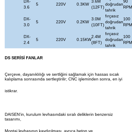
DX-
3.6M
90
5
220V
0.3KW
doğrudan
3.6
(12FT)
RP
tahrik
fırçasız
DX-
3.0M
100
5
220V
0.2KW
doğrudan
3.0
(10FT)
RP
tahrik
fırçasız
DX-
2.4M
100
5
220V
0.15KW
doğrudan
2.4
(8FT)
RP
tahrik
DS SERİSİ FANLAR
Çerçeve, dayanıklılığı ve sertliğini sağlamak için hassas sıcak
kalıplama sonrasında sertleştirilir; CNC işleminden sonra, en iyi
istikrar.
DAISEN'in, kurulum levhasındaki sıralı deliklerin benzersiz
tasarımı,
Montaj levhasının kaydırılması, ayrıca beton ve