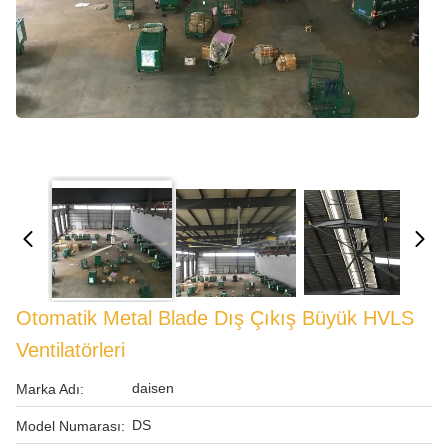
Otomatik Metal Blade Dış Çıkış Büyük HVLS
Ventilatörleri
daisen
Marka Adı:
DS
Model Numarası: