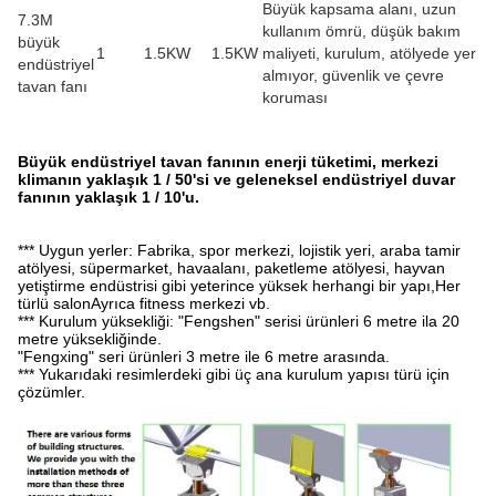
Büyük kapsama alanı, uzun
7.3M
kullanım ömrü, düşük bakım
büyük
1
1.5KW
1.5KW
maliyeti, kurulum, atölyede yer
endüstriyel
almıyor, güvenlik ve çevre
tavan fanı
koruması
Büyük endüstriyel tavan fanının enerji tüketimi, merkezi
klimanın yaklaşık 1 / 50'si ve geleneksel endüstriyel duvar
fanının yaklaşık 1 / 10'u.
*** Uygun yerler: Fabrika, spor merkezi, lojistik yeri, araba tamir
atölyesi, süpermarket, havaalanı, paketleme atölyesi, hayvan
yetiştirme endüstrisi gibi yeterince yüksek herhangi bir yapı,Her
türlü salonAyrıca fitness merkezi vb.
*** Kurulum yüksekliği: "Fengshen" serisi ürünleri 6 metre ila 20
metre yüksekliğinde.
"Fengxing" seri ürünleri 3 metre ile 6 metre arasında.
*** Yukarıdaki resimlerdeki gibi üç ana kurulum yapısı türü için
çözümler.