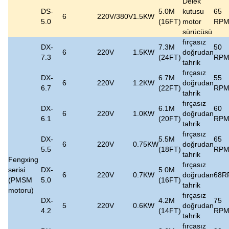
Delek
DS-
5.0M
kutusu
65
6
220V/380V
1.5KW
5.0
(16FT)
motor
RP
sürücüsü
fırçasız
DX-
7.3M
50
6
220V
1.5KW
doğrudan
7.3
(24FT)
RP
tahrik
fırçasız
DX-
6.7M
55
6
220V
1.2KW
doğrudan
6.7
(22FT)
RP
tahrik
fırçasız
DX-
6.1M
60
6
220V
1.0KW
doğrudan
6.1
(20FT)
RP
tahrik
fırçasız
DX-
5.5M
65
6
220V
0.75KW
doğrudan
5.5
(18FT)
RP
tahrik
Fengxing
fırçasız
serisi
DX-
5.0M
6
220V
0.7KW
doğrudan
68R
(PMSM
5.0
(16FT)
tahrik
motoru)
fırçasız
DX-
4.2M
75
5
220V
0.6KW
doğrudan
4.2
(14FT)
RP
tahrik
fırçasız