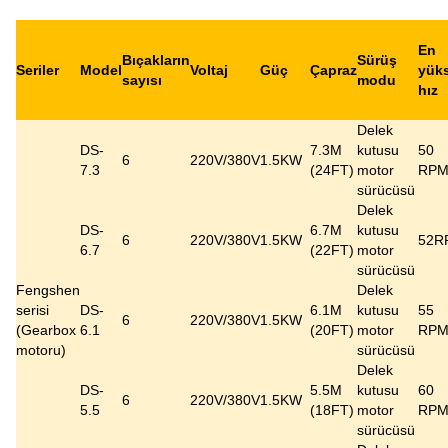
En
Bıçakların
Sürüş
Seriler
Model
Voltaj
Güç
Çapraz
yük
sayısı
modu
hız
Delek
DS-
7.3M
kutusu
50
6
220V/380V
1.5KW
7.3
(24FT)
motor
RP
sürücüsü
Delek
DS-
6.7M
kutusu
6
220V/380V
1.5KW
52R
6.7
(22FT)
motor
sürücüsü
Fengshen
Delek
serisi
DS-
6.1M
kutusu
55
6
220V/380V
1.5KW
(Gearbox
6.1
(20FT)
motor
RP
motoru)
sürücüsü
Delek
DS-
5.5M
kutusu
60
6
220V/380V
1.5KW
5.5
(18FT)
motor
RP
sürücüsü