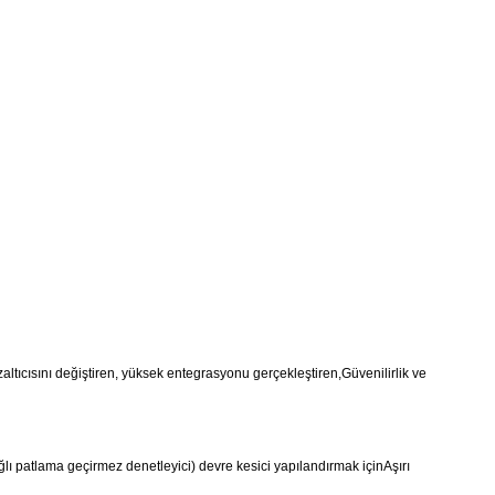
zaltıcısını değiştiren, yüksek entegrasyonu gerçekleştiren,Güvenilirlik ve
ağlı patlama geçirmez denetleyici) devre kesici yapılandırmak için
Aşırı