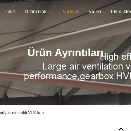
Evde
Bizim Hakkımızda
Ürünler
Video
Etkinlikle
Ürün Ayrıntıları
 büyük elektrikli VLS fanı