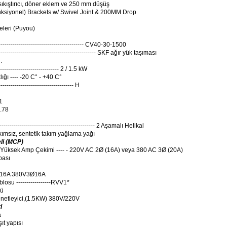
ıkıştırıcı, döner eklem ve 250 mm düşüş
nksiyonel) Brackets w/ Swivel Joint & 200MM Drop
leri (Puyou)
----------------------------------------- CV40-30-1500
---------------------------------------------- SKF ağır yük taşıması
.
----------------------------- 2 / 1.5 kW
ığı ---- -20 C° - +40 C°
----------------------------------- H
1
0.78
------------------------------------------------ 2 Aşamalı Helikal
kımsız, sentetik takım yağlama yağı
li (MCP)
 Yüksek Amp Çekimi ---- - 220V AC 2Ø (16A) veya 380 AC 3Ø (20A)
bası
 16A 380V3Ø16A
losu -----------------RVV1*
cü
netleyici
,
(1.5KW) 380V/220V
i
a
t yapısı