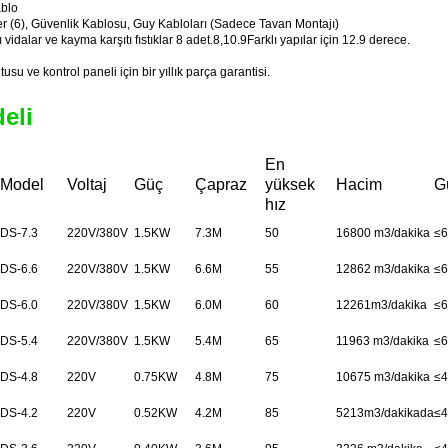
ablo
er (6), Güvenlik Kablosu, Guy Kabloları (Sadece Tavan Montajı)
 vidalar ve kayma karşıtı fıstıklar 8 adet.8,10.9Farklı yapılar için 12.9 derece.
tusu ve kontrol paneli için bir yıllık parça garantisi.
eli
En
Model
Voltaj
Güç
Çapraz
yüksek
Hacim
G
hız
DS-7.3
220V/380V
1.5KW
7.3M
50
16800 m3/dakika
≤
6
DS-6.6
220V/380V
1.5KW
6.6M
55
12862 m3/dakika
≤
6
DS-6.0
220V/380V
1.5KW
6.0M
60
12261m3/dakika
≤
6
DS-5.4
220V/380V
1.5KW
5.4M
65
11963 m3/dakika
≤
6
DS-4.8
220V
0.75KW
4.8M
75
10675 m3/dakika
≤
4
DS-4.2
220V
0.52KW
4.2M
85
5213m3/dakikada
≤
4