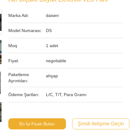
Marka Adı:
daisen
Model Numarası:
DS
Moq:
1 adet
Fiyat:
negotiable
Paketleme
ahşap
Ayrıntıları:
Ödeme Şartları:
L/C, T/T, Para Gramı
Şimdi Iletişime Geçin
En İyi Fiyatı Bulun