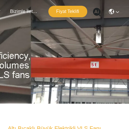
r
Bizimle İletişim
Fiyat Teklifi
Altı Bıçaklı Büyük Elektrikli VLS Fanı