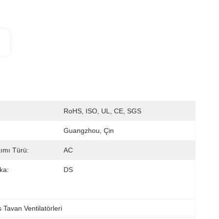
RoHS, ISO, UL, CE, SGS
Guangzhou, Çin
kımı Türü:
AC
ka:
DS
 Tavan Ventilatörleri