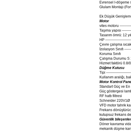
Evrensel I-döşeme s
Glulam Montajı (Fo
Ek Düşük Genişleme
Motor
vites motoru ----------
Taşıma yapısı ---------
Tasarım ömrü: 12 yıl
HP ----------------------
Çevre çalışma sıcakl
İzolasyon Sınıfı -------
Koruma Sınıfı
Çalışma Durumu S 
Hizmet faktörü 0.8/
Düğme Kutusu
Tipi --------------------
Kullanım aralığı, ba
Motor Kontrol Pane
Standart Güç ve En
Güç göstergesi lam
RF hattı filtresi
Schneider 220V1Ø
VFD motor tahrik kab
Frekans dönüştürü
kutupsuz frekans de
Güvenlik bileşenler
Döner kavrama vid
mekanik düşme karşı