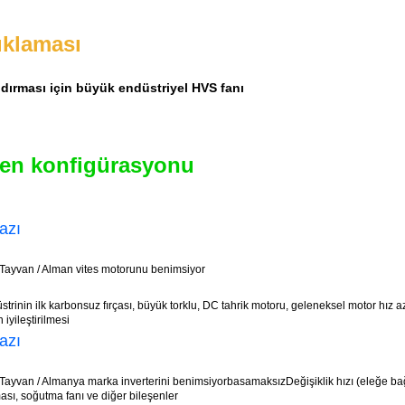
ıklaması
dırması için büyük endüstriyel HVS fanı
şen konfigürasyonu
azı
ı Tayvan / Alman vites motorunu benimsiyor
strinin ilk karbonsuz fırçası, büyük torklu, DC tahrik motoru, geleneksel motor hız a
 iyileştirilmesi
azı
ı Tayvan / Almanya marka inverterini benimsiyor
basamaksız
Değişiklik hızı (eleğe b
ası, soğutma fanı ve diğer bileşenler