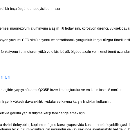
zel bir fırça özgür denetleyici benimser
emesi magnezyum alüminyum alaşım T6 tedavisini, korozyon direnci, yüksek dayanık
asyon yazılımı CFD simülasyonu ve aerodinamik yorgunluk karşıtı rüzgar tüneli testi
fonksiyonu ile, motorun yükü ve etkisi büyük ölçüde azalır ve hizmet ömrü uzundur
nleri
rtleştirici yapıyı bükerek Q235B lazer ile oluşturulur ve en kalın kısmı 8 mm'dir.
lı çelik yüksek dayanıklılıklı vidalar ve kayma karşıtı fındıklar kullanılır.
.
rnbuckle gerilim yapısı düşme karşı fanı dengelemek için
a riskini önleyebilir, koplama düşme karşıtı yapısı vida kusurlarını önleyebilir, şas
erhangi bir kurulum koşulları için uygundur ve yay şeklinde ayarlanabilir bel deliği 