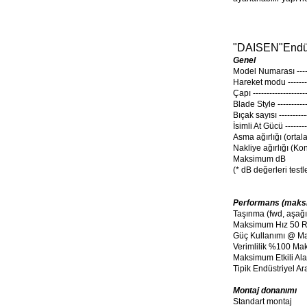
"
DAISEN
"
Endüs
Genel
Model Numarası --------
Hareket modu ----------
Çapı --------------------
Blade Style -------------
Bıçak sayısı ------------
İsimli At Gücü ---------
Asma ağırlığı (ortalama
Nakliye ağırlığı (Ko
Maksimum dB
(
* dB değerleri test
Performans (maks
Taşınma (fwd, aşağı
Maksimum Hız 50 
Güç Kullanımı @ Maks.
Verimlilik %100 Maks.
Maksimum Etkili Al
Tipik Endüstriyel Aralı
Montaj donanımı
Standart montaj