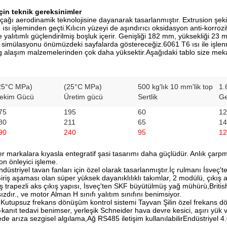
çin teknik gereksinimler
bıçağı aerodinamik teknolojisine dayanarak tasarlanmıştır. Extrusion ş
6 ısı işleminden geçti.Kılıcın yüzeyi de aşındırıcı oksidasyon anti-korrozi
e yalıtımlı güçlendirilmiş boşluk içerir. Genişliği 182 mm, yüksekliği 2
e simülasyonu önümüzdeki sayfalarda göstereceğiz.6061 T6 ısı ile işlen
 alaşım malzemelerinden çok daha yüksektir.Aşağıdaki tablo size mekanik
25°C MPa)
(25°C MPa)
500 kg'lık 10 mm'lik top
1.
ekim Gücü
Üretim gücü
Sertlik
Ge
75
195
60
12
80
211
65
14
90
240
95
12
er markalara kıyasla entegratif şasi tasarımı daha güçlüdür. Anlık çarpma
n önleyici işleme.
düstriyel tavan fanları için özel olarak tasarlanmıştır.İç rulmanı İsveç
iriş aşaması olan süper yüksek dayanıklılıklı takımlar, 2 modülü, çıkı
 trapezli aks çıkış yapısı, İsveç'ten SKF büyütülmüş yağ mühürü,Britis
zdır., ve motor Alman H sınıfı yalıtım sınıfını benimsiyor.
 Kutupsuz frekans dönüşüm kontrol sistemi Tayvan Şilin özel frekans dönüş
kanıt tedavi benimser, yerleşik Schneider hava devre kesici, aşırı yük v
de arıza sezgisel algılama,Ağ RS485 iletişim kullanılabilirEndüstriyel 