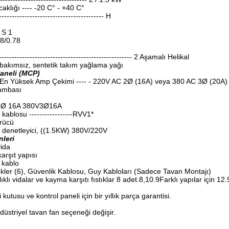
aklığı ---- -20 C° - +40 C°
--------------------------------------- H
 S 1
.8/0.78
----------------------------------------------------- 2 Aşamalı Helikal
 bakımsız, sentetik takım yağlama yağı
aneli (MCP)
 En Yüksek Amp Çekimi ---- - 220V AC 2Ø (16A) veya 380 AC 3Ø (20A)
lambası
1Ø 16A 380V3Ø16A
kablosu -----------------RVV1*
rücü
 denetleyici, ((1.5KW) 380V/220V
nleri
ida
rşıt yapısı
k kablo
nkler (6), Güvenlik Kablosu, Guy Kabloları (Sadece Tavan Montajı)
klı vidalar ve kayma karşıtı fıstıklar 8 adet.8,10.9Farklı yapılar için 12
i kutusu ve kontrol paneli için bir yıllık parça garantisi.
düstriyel tavan fan seçeneği değişir.