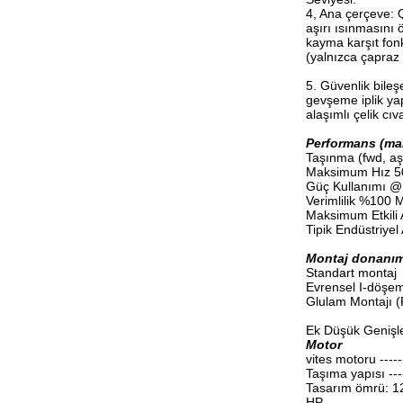
4, Ana çerçeve: Q
aşırı ısınmasını 
kayma karşıt fonk
(yalnızca çapraz
5. Güvenlik bileş
gevşeme iplik yapı
alaşımlı çelik cı
Performans (ma
Taşınma (fwd, aş
Maksimum Hız 
Güç Kullanımı @ M
Verimlilik %100 Ma
Maksimum Etkili A
Tipik Endüstriyel A
Montaj donanım
Standart montaj
Evrensel I-döşem
Glulam Montajı (
Ek Düşük Genişl
Motor
vites motoru ------
Taşıma yapısı -----
Tasarım ömrü: 12
HP -----------------