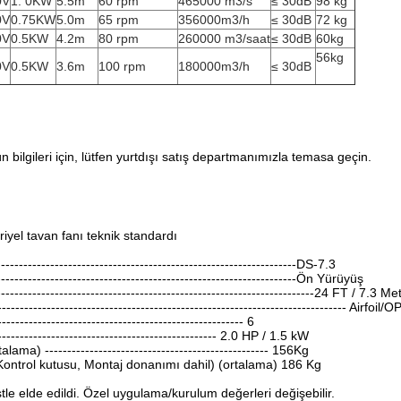
0V
1. 0KW
5.5m
60 rpm
465000 m3/s
≤ 30dB
98 kg
0V
0.75KW
5.0m
65 rpm
356000m3/h
≤ 30dB
72 kg
0V
0.5KW
4.2m
80 rpm
260000 m3/saat
≤ 30dB
60kg
56kg
0V
0.5KW
3.6m
100 rpm
180000m3/h
≤ 30dB
ün bilgileri için, lütfen yurtdışı satış departmanımızla temasa geçin.
iyel tavan fanı teknik standardı
--------------------------------------------------------------DS-7.3
---------------------------------------------------------------Ön Yürüyüş
----------------------------------------------------------------------24 FT / 7.3 Me
---------------------------------------------------------------------------- Airfoil/O
----------------------------------------------------- 6
------------------------------------------------ 2.0 HP / 1.5 kW
lama) -------------------------------------------------- 156Kg
(Kontrol kutusu, Montaj donanımı dahil) (ortalama) 186 Kg
stle elde edildi. Özel uygulama/kurulum değerleri değişebilir.