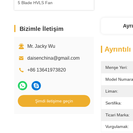
5 Blade HVLS Fan
Ayrı
Bizimle İletişim
Mr. Jacky Wu
Ayrıntılı
daisenchina@gmail.com
Menşe Yeri:
+86 13641973820
Model Numaras
Liman:
Şimdi iletişime geçin
Sertifika:
Ticari Marka:
Vurgulamak: