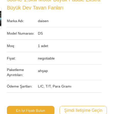
Büyük Dev Tavan Fanları
Marka Adı:
daisen
Model Numarası:
DS
Moq:
1 adet
Fiyat:
negotiable
Paketleme
ahşap
Ayrıntıları:
Ödeme Şartları:
L/C, T/T, Para Gramı
Şimdi Iletişime Geçin
En İyi Fiyatı Bulun