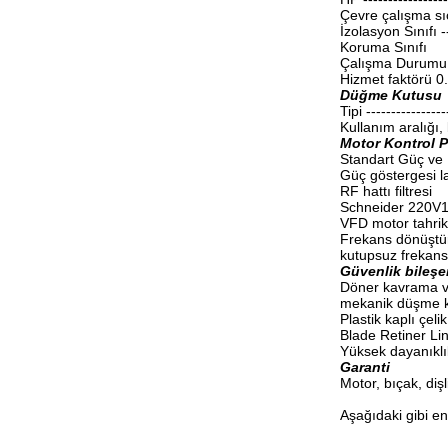
Çevre çalışma sıc
İzolasyon Sınıfı ---
Koruma Sınıfı
Çalışma Durumu
Hizmet faktörü 0
Düğme Kutusu
Tipi ---------------
Kullanım aralığı,
Motor Kontrol P
Standart Güç ve
Güç göstergesi 
RF hattı filtresi
Schneider 220V
VFD motor tahrik 
Frekans dönüştü
kutupsuz frekans
Güvenlik bileşe
Döner kavrama v
mekanik düşme ka
Plastik kaplı çeli
Blade Retiner Li
Yüksek dayanıklılı
Garanti
Motor, bıçak, dişl
Aşağıdaki gibi en