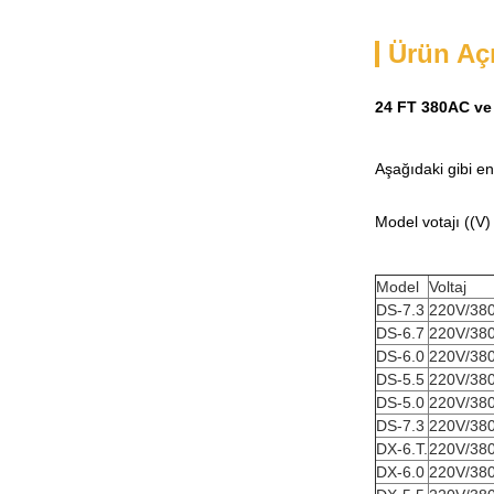
Ürün Aç
24 FT 380AC ve 
Aşağıdaki gibi en
Model votajı ((V
Model
Voltaj
DS-7.3
220V/38
DS-6.7
220V/38
DS-6.0
220V/38
DS-5.5
220V/38
DS-5.0
220V/38
DS-7.3
220V/38
DX-6.T.
220V/38
DX-6.0
220V/38