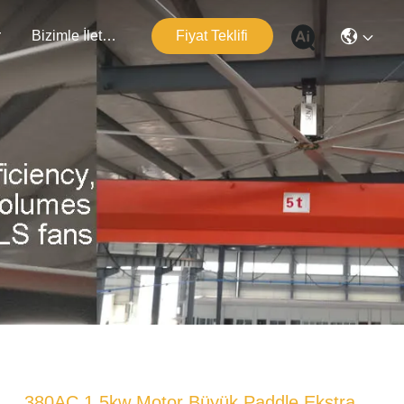
r
Bizimle İletişim
Fiyat Teklifi
380AC 1.5kw Motor Büyük Paddle Ekstra