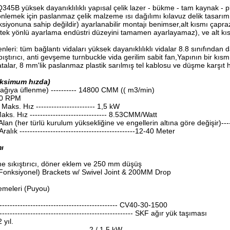
345B yüksek dayanıklılıklı yapısal çelik lazer - bükme - tam kaynak - p
önlemek için paslanmaz çelik malzeme ısı dağılımı kılavuz delik tasarımı 
siyonuna sahip değildir) ayarlanabilir montajı benimser,alt kısmı çapraz
 tek yönlü ayarlama endüstri düzeyini tamamen ayarlayamaz), ve alt kıs
enleri: tüm bağlantı vidaları yüksek dayanıklılıklı vidalar 8.8 sınıfından 
ştırıcı, anti gevşeme turnbuckle vida gerilim sabit fan,Yapının bir kısmı y
vatalar, 8 mm'lik paslanmaz plastik sarılmış tel kablosu ve düşme karşıt h
ksimum hızda)
ağıya üflenme) ---------- 14800 CMM (( m3/min)
50 RPM
aks. Hız ----------------------- 1,5 kW
ks. Hız ------------------------------ 8.53CMM/Watt
lan (her türlü kurulum yüksekliğine ve engellerin altına göre değişir)-
ralık ---------------------------------------------12-40 Meter
ı
e sıkıştırıcı, döner eklem ve 250 mm düşüş
Fonksiyonel) Brackets w/ Swivel Joint & 200MM Drop
emeleri (Puyou)
--------------------------------------------- CV40-30-1500
-------------------------------------------------- SKF ağır yük taşıması
 yıl.
---------------------------------- 2 / 1.5 kW