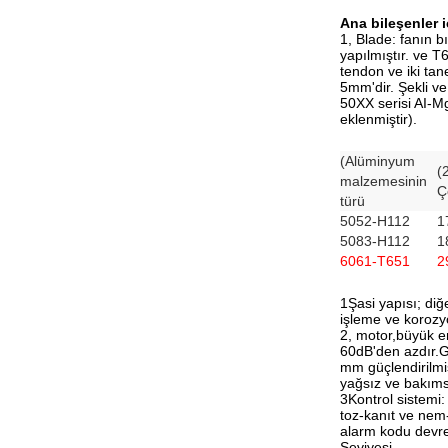
Ana bileşenler i
1, Blade: fanın 
yapılmıştır. ve T
tendon ve iki tan
5mm'dir. Şekli v
50XX serisi AI-Mg
eklenmiştir).
(Alüminyum
(
malzemesinin
Ç
türü
5052-H112
1
5083-H112
1
6061-T651
2
1Şasi yapısı; diğ
işleme ve korozyo
2, motor,büyük en
60dB'den azdır.G
mm güçlendirilmiş
yağsız ve bakımsı
3Kontrol sistemi:
toz-kanıt ve nem-
alarm kodu devre
Seviyesi.