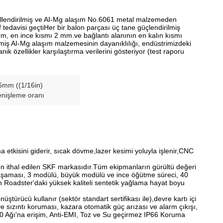
ekillendirilmiş ve AI-Mg alaşım No.6061 metal malzemeden
f tedavisi geçtiHer bir balon parçası üç tane güçlendirilmiş
3 mm, en ince kısmı 2 mm.ve bağlantı alanının en kalın kısmı
miş AI-Mg alaşım malzemesinin dayanıklılığı, endüstrimizdeki
 özellikler karşılaştırma verilerini gösteriyor (test raporu
6mm ((1/16in)
nişleme oranı
 etkisini giderir, sıcak dövme,lazer kesimi yoluyla işlenir,CNC
'ten ithal edilen SKF markasıdır.Tüm ekipmanların gürültü değeri
ş aşaması, 3 modülü, büyük modülü ve ince öğütme süreci, 40
h Roadster'daki yüksek kaliteli sentetik yağlama hayat boyu
türücü kullanır (sektör standart sertifikası ile),devre kartı içi
e sızıntı koruması, kazara otomatik güç arızası ve alarm çıkışı,
4.0 Ağı'na erişim, Anti-EMI, Toz ve Su geçirmez IP66 Koruma