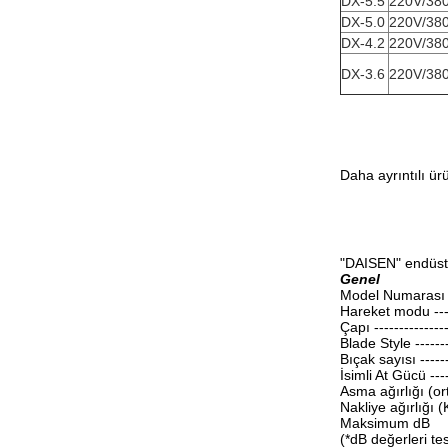
DX-5.5
220V/38
DX-5.0
220V/38
DX-4.2
220V/38
DX-3.6
220V/38
Daha ayrıntılı ür
"DAISEN" endüstr
Genel
Model Numarası ----
Hareket modu ------
Çapı ---------------
Blade Style --------
Bıçak sayısı -------
İsimli At Gücü ----
Asma ağırlığı (orta
Nakliye ağırlığı 
Maksimum dB
(*dB değerleri te