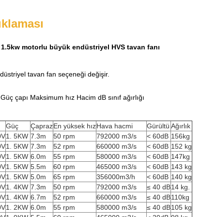
ıklaması
1.5kw motorlu büyük endüstriyel HVS tavan fanı
düstriyel tavan fan seçeneği değişir.
) Güç çapı Maksimum hız Hacim dB sınıf ağırlığı
Güç
Çapraz
En yüksek hız
Hava hacmi
Gürültü
Ağırlık
0V
1. 5KW
7.3m
50 rpm
792000 m3/s
< 60dB
156kg
0V
1. 5KW
7.3m
52 rpm
660000 m3/s
< 60dB
152 kg
0V
1. 5KW
6.0m
55 rpm
580000 m3/s
< 60dB
147kg
0V
1. 5KW
5.5m
60 rpm
465000 m3/s
< 60dB
143 kg
0V
1. 5KW
5.0m
65 rpm
356000m3/h
< 60dB
140 kg
0V
1. 4KW
7.3m
50 rpm
792000 m3/s
≤ 40 dB
14 kg.
0V
1. 4KW
6.7m
52 rpm
660000 m3/s
≤ 40 dB
110kg
0V
1. 2KW
6.0m
55 rpm
580000 m3/s
≤ 40 dB
105 kg