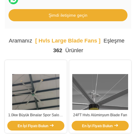
Şimdi iletişime geçin
Aramanız
[ Hvls Large Blade Fans ]
Eşleşme
362
Ürünler
1.0kw Büyük Binalar Spor Salonu
24FT Hvls Alüminyum Blade Fan
Büyük Blade Elektrik Vansı
En İyi Fiyatı Bulun
En İyi Fiyatı Bulun