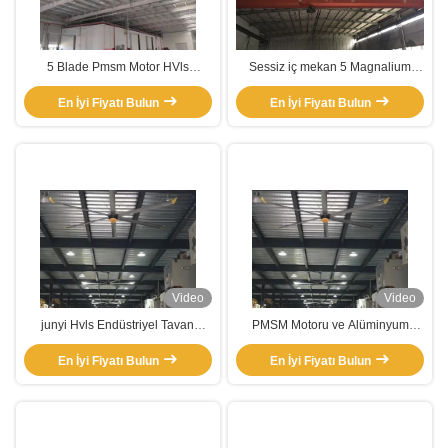
5 Blade Pmsm Motor HVls
Sessiz iç mekan 5 Magnalium
Endüstriyel Tavan Ventilatörü Yeni
Büyük Kılıç HVL Fan Endüstriyel
Enerji Otomobil Byd Fabrikası
En İyi Fiyatı Bulun
En İyi Fiyatı Bulun
Video
Video
junyi Hvls Endüstriyel Tavan
PMSM Motoru ve Alüminyum
Ventilatörü Soğutma
Blades Özelliklendirmesi ile HVLS
Havalandırma Egzoz Ventilatörü
En İyi Fiyatı Bulun
Endüstriyel Tavan Ventilatörü
En İyi Fiyatı Bulun
Pmsm Motoru ile