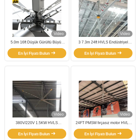
Video
Video
5.0m 16ft Düşük Gürültü Büyük
3 7.3m 24ft HVLS Endüstriyel
Rüzgar Hava Akışı Garaj
Büyük Tavan Ventilatörü Depo
Havalandırma Dev Endüstriyel
En İyi Fiyatı Bulun
Restoran Gümüş Alüminyum
En İyi Fiyatı Bulun
HVL Büyük Tavan Ventilatörü
Video
Video
380V/220V 1.5KW HVLS
24FT PMSM fırçasız motor HVLS
Endüstriyel Tavan Ventilatörü
Basketbol sahaları için endüstriyel
En İyi Fiyatı Bulun
tavan fanı Restoranlar Çiftlikler
En İyi Fiyatı Bulun