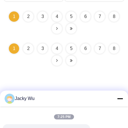
1
2
3
4
5
6
7
8
1
2
3
4
5
6
7
8
Jacky Wu
Hızlı iletişim
7:25 PM
Adres